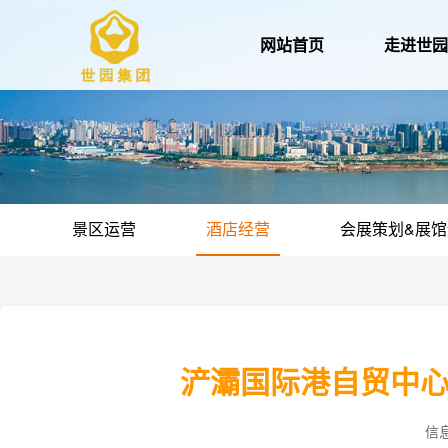
网站首页
走进世
景区运营
酒店经营
会展策划&展馆
浐灞国际港自贸中
信